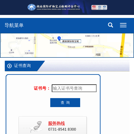
导航菜单
Toggl
navig
证书查询
证书号：
查 询