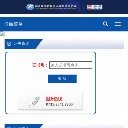
导航菜单
Toggl
navig
证书查询
证书号：
查 询