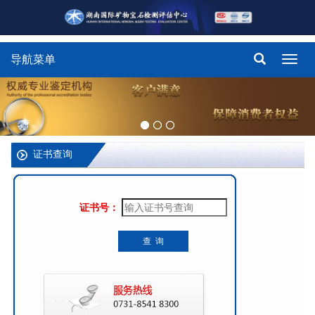
导航菜单
Toggl
navig
证书查询
证书号：
查 询