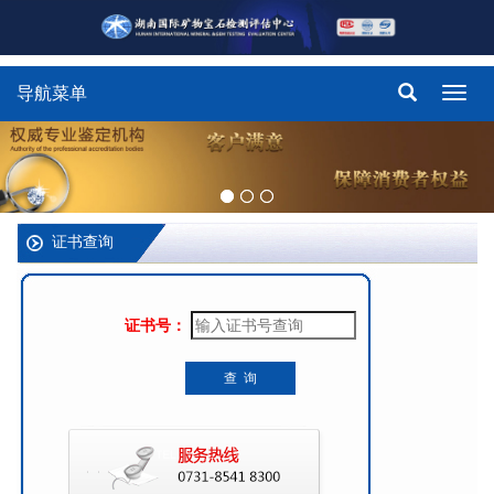
导航菜单
Toggl
navig
证书查询
证书号：
查 询