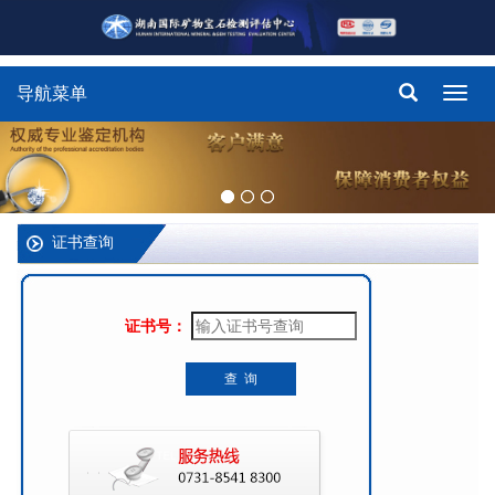
导航菜单
Toggl
navig
证书查询
证书号：
查 询