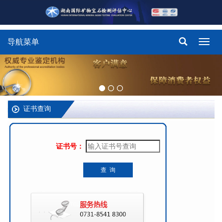
导航菜单
Toggl
navig
证书查询
证书号：
查 询