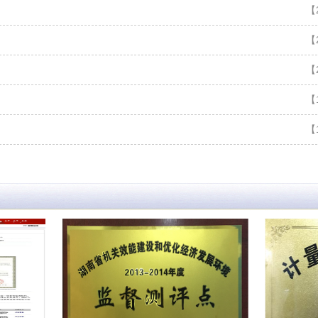
【2
【2
【2
【1
【1