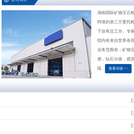
湖南国际矿物宝石
聘请的第三方委托
下设有总工办、专
馆内有来自世界各国的
业务范围有：矿物
测，钻石分级，观赏
级...
查看详细 >>
【2
【2
【2