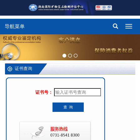
导航菜单
Toggl
navig
证书查询
证书号：
查 询