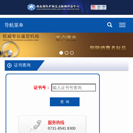
导航菜单
Toggl
navig
证书查询
证书号：
查 询