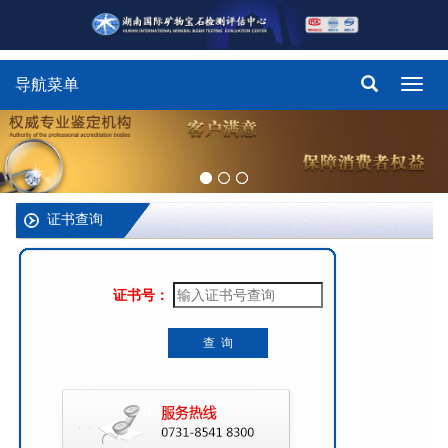
导航菜单
Toggl
navig
证书查询
证书号：
查 询