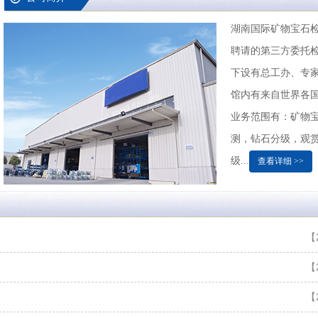
湖南国际矿物宝石
聘请的第三方委托
下设有总工办、专
馆内有来自世界各国的
业务范围有：矿物
测，钻石分级，观赏
级...
查看详细 >>
【2
【2
【2