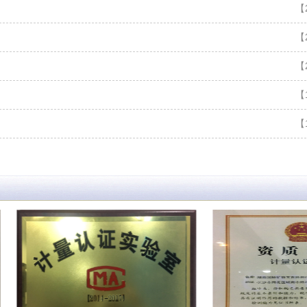
【2
【2
【2
【1
【1