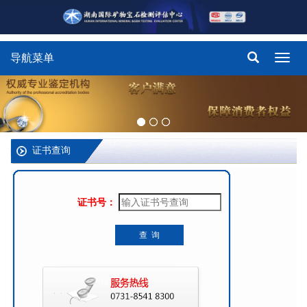
导航菜单
Toggl
navig
证书查询
证书号：
查 询