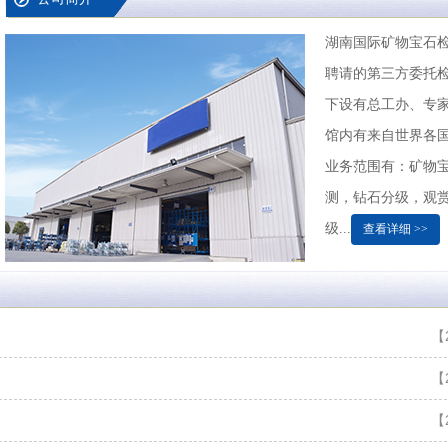
湖南国际矿物宝石
聘请的第三方委托
下设有总工办、专
馆内有来自世界各国的
业务范围有：矿物
测，钻石分级，观赏
级...
查看详细 >>
【2
【2
【2