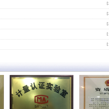
【2
【2
【2
【1
【1