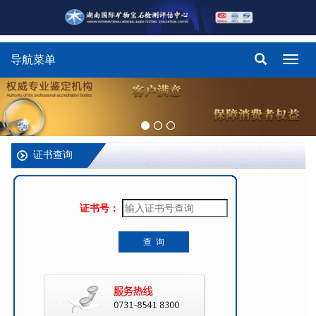
导航菜单
Toggl
navig
证书查询
证书号：
查 询