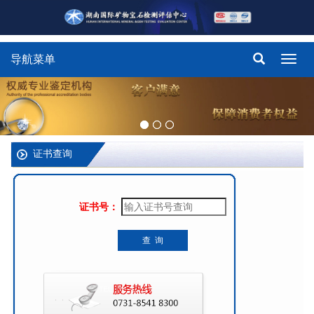
导航菜单
Toggl
navig
证书查询
证书号：
查 询