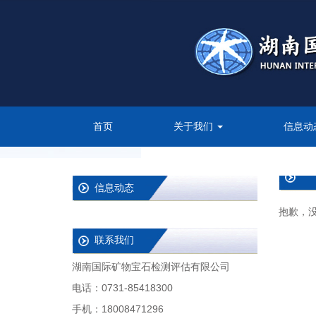
首页
关于我们
信息动
信息动态
抱歉，
联系我们
湖南国际矿物宝石检测评估有限公司
电话：0731-85418300
手机：18008471296