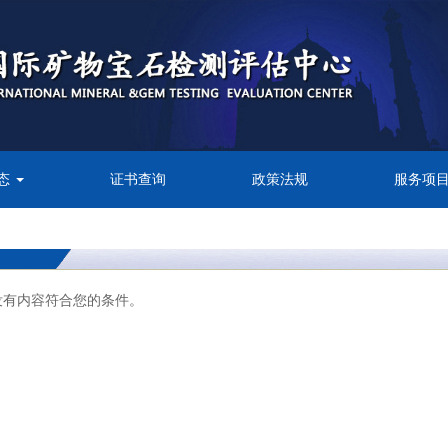
态
证书查询
政策法规
服务项
没有内容符合您的条件。