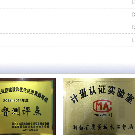
【21-10-19】
【20-04-11】