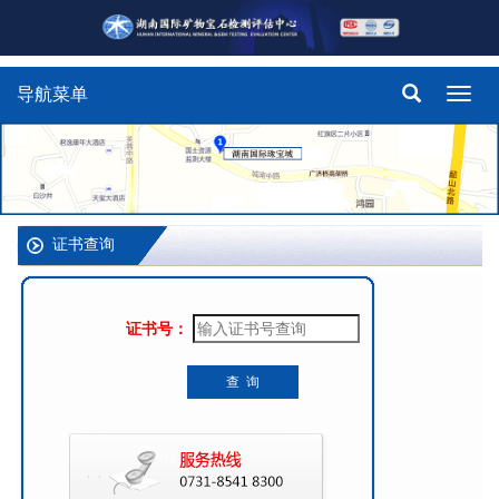
导航菜单
Toggl
navig
证书查询
证书号：
查 询