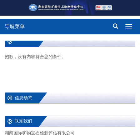
导航菜单
Toggl
navig
抱歉，没有内容符合您的条件。
信息动态
联系我们
湖南国际矿物宝石检测评估有限公司